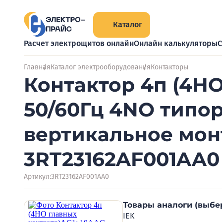
Каталог
Расчет электрощитов онлайн
Онлайн калькуляторы
С
Главная
Каталог электрооборудования
Контакторы
Контактор 4п (4НО
50/60Гц 4NO типо
вертикальное мон
3RT23162AF001AA0
Артикул:
3RT23162AF001AA0
Товары аналоги (выбе
IEK