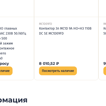
MC1D09FD
M
4НО главных
Контактор 3п MC1D 9А НО+НЗ 110В
К
8АAC 230В 50/60Гц
DC SE MC1D09FD
5
 S00
й зажим
онтажное
mens
A0
росу
8 010,52
₽
9
аличие
Посмотреть наличие
рмация