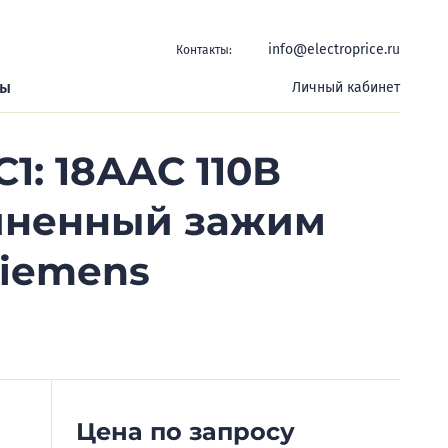
info@electroprice.ru
Контакты:
ры
Личный кабинет
1: 18АAC 110В
жиненный зажим
Siemens
Цена по запросу