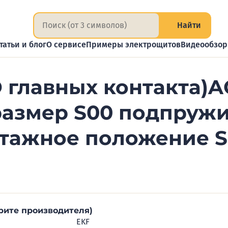
Найти
татьи и блог
О сервисе
Примеры электрощитов
Видеообзо
 главных контакта)AC
размер S00 подпру
тажное положение 
рите производителя)
EKF