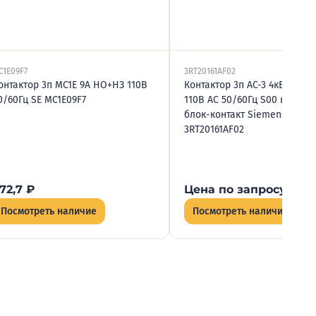
C1E09F7
3RT20161AF02
онтактор 3п MC1E 9А НО+НЗ 110В
Контактор 3п AC-3 4кВт/400В
0/60Гц SE MC1E09F7
110В AC 50/60Гц S00 винт. 
блок-контакт Siemens
3RT20161AF02
72,7
₽
Цена по запросу
Посмотреть наличие
Посмотреть наличие