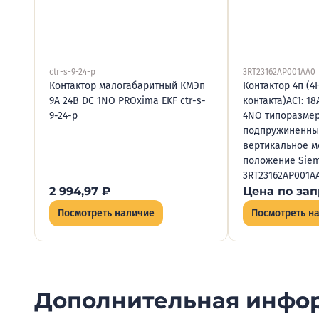
ctr-s-9-24-p
3RT23162AP001AA0
Контактор малогабаритный КМЭп
Контактор 4п (
9А 24В DC 1NO PROxima EKF ctr-s-
контакта)AC1: 1
9-24-p
4NO типоразмер
подпружиненны
вертикальное м
положение Sie
3RT23162AP001A
2 994,97
₽
Цена по зап
Посмотреть наличие
Посмотреть н
Дополнительная инфо