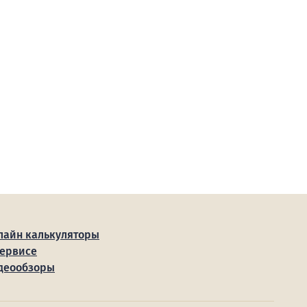
лайн калькуляторы
сервисе
деообзоры