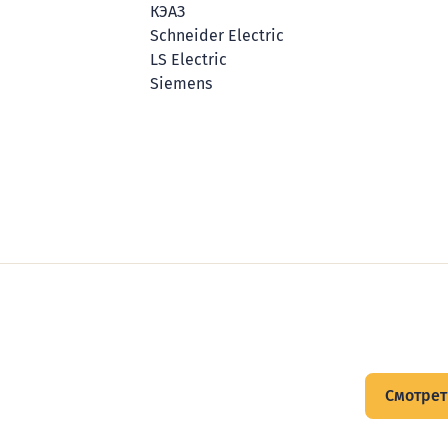
КЭАЗ
Schneider Electric
LS Electric
Siemens
щитов
Смотрет
тов и подписывайтесь на Telegram-