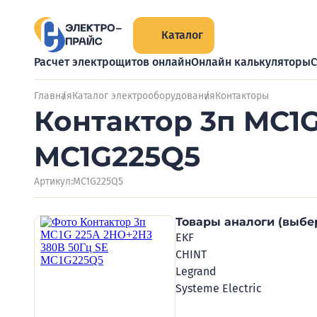
Каталог
Расчет электрощитов онлайн
Онлайн калькуляторы
С
Главная
Каталог электрооборудования
Контакторы
Контактор 3п MC1G
MC1G225Q5
Артикул:
MC1G225Q5
Товары аналоги (выбе
EKF
CHINT
Legrand
Systeme Electric