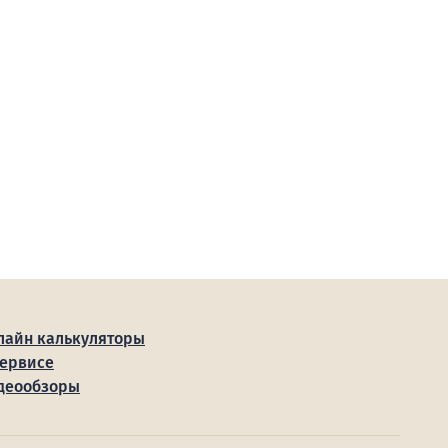
лайн калькуляторы
сервисе
деообзоры