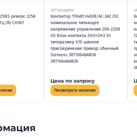
3RT10646AM36
3
225NS реверс 225А
Контактор 110кВт/400В/AC-3AC/DC
К
Гц (R) CHINT
номинальное питающее
н
напряжение управления 200-220В
н
US блок-контакты 2НО+2НЗ 3п
1
типоразмер S10 шинное
т
присоединение привод: обычный
п
Siemens 3RT10646АM36
э
3RT10646AM36
к
3
Цена по запросу
Ц
аличие
Посмотреть наличие
рмация