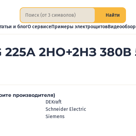
Найти
татьи и блог
О сервисе
Примеры электрощитов
Видеообзо
 225А 2НО+2НЗ 380В 
рите производителя)
DEKraft
Schneider Electric
Siemens