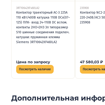
3RT10642XF460LA2
235908
Контактор траекторный AC-3 225А
Контактор NC2-
110 кВт/400В катушка 110В DCх(07–
220-240В/АС3 50
125) ПЛК- вход 24–110В DC вспом.
235908
контакты 2НО+2НЗ 3п типоразмер
S10 шинные соединения подключ.
катушки: пружинная клемма
Siemens 3RT10642XF460LA2
Цена по запросу
47 580,03
₽
Посмотреть наличие
Посмотреть н
Дополнительная инфо