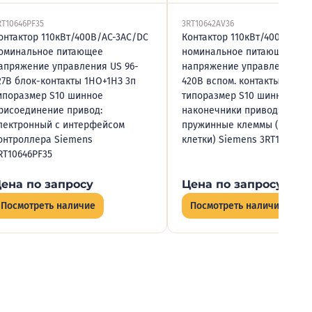
RT10646PF35
3RT10642AV36
онтактор 110кВт/400В/AC-3AC/DC
Контактор 110кВт/400В/AC-
оминальное питающее
номинальное питающее
апряжение управления US 96-
напряжение управления US
27В блок-контакты 1НО+1НЗ 3п
420В вспом. контакты 2НО+
ипоразмер S10 шинное
типоразмер S10 шинные
рисоединение привод:
наконечники привод: обыч
лектронный с интерфейсом
пружинные клеммы (зажим 
онтроллера Siemens
клетки) Siemens 3RT10642AV
RT10646PF35
ена по запросу
Цена по запросу
Посмотреть наличие
Посмотреть наличие