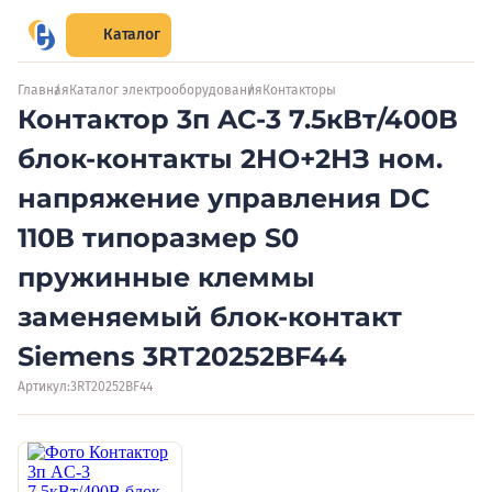
Каталог
Главная
Каталог электрооборудования
Контакторы
Контактор 3п AC-3 7.5кВт/400В
блок-контакты 2НО+2НЗ ном.
напряжение управления DC
110В типоразмер S0
пружинные клеммы
заменяемый блок-контакт
Siemens 3RT20252BF44
Артикул:
3RT20252BF44