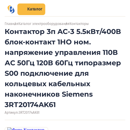
Каталог
Главная
Каталог электрооборудования
Контакторы
Контактор 3п AC-3 5.5кВт/400В
блок-контакт 1НО ном.
напряжение управления 110В
АС 50Гц 120В 60Гц типоразмер
S00 подключение для
кольцевых кабельных
наконечников Siemens
3RT20174AK61
Артикул:
3RT20174AK61