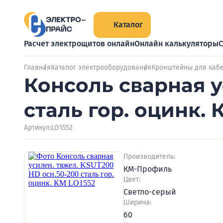
Каталог
Расчет электрощитов онлайн
Онлайн калькуляторы
С
Главная
Каталог электрооборудования
Кронштейны для кабе
Консоль сварная у
сталь гор. оцинк. 
Артикул:
LO1552
Производитель:
КМ-Профиль
Цвет:
Светло-серый
Ширина:
60