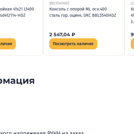
BBL5540HDZ
L
ойная 41х21 L1400
Консоль с опорой ML осн.400
К
tsd412114-HDZ
сталь гор. оцинк. DKC BBL5540HDZ
4
2
2 547,04
₽
9
аличие
Посмотреть наличие
рмация
зкого напряжения РУНН на заказ