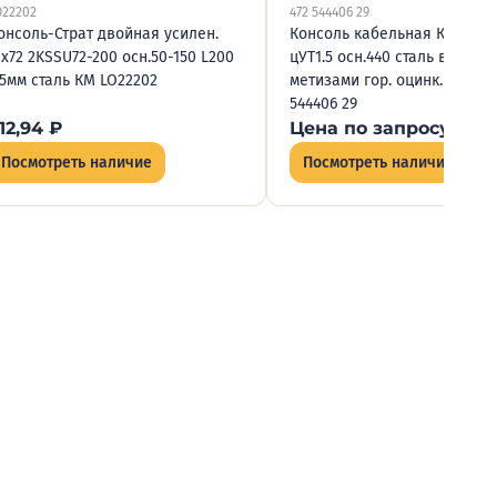
O22202
472 544406 29
онсоль-Страт двойная усилен.
Консоль кабельная КС5-440
1х72 2KSSU72-200 осн.50-150 L200
цУТ1.5 осн.440 сталь в компл
.5мм сталь КМ LO22202
метизами гор. оцинк. КЭМЗ 4
544406 29
12,94
₽
Цена по запросу
Посмотреть наличие
Посмотреть наличие