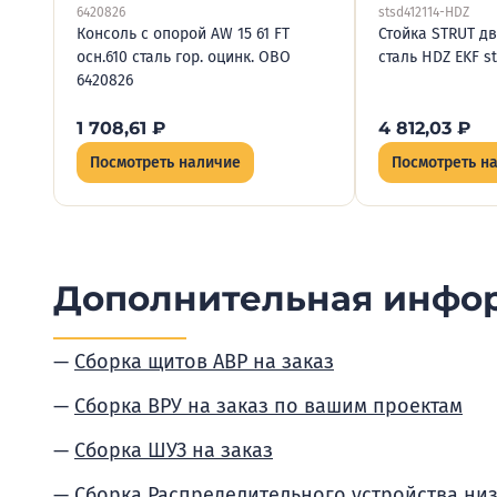
6420826
stsd412114-HDZ
Консоль с опорой AW 15 61 FT
Стойка STRUT дв
осн.610 сталь гор. оцинк. OBO
сталь HDZ EKF s
6420826
1 708,61
₽
4 812,03
₽
Посмотреть наличие
Посмотреть н
Дополнительная инфо
Сборка щитов АВР на заказ
Сборка ВРУ на заказ по вашим проектам
Сборка ШУЗ на заказ
Сборка Распределительного устройства ни