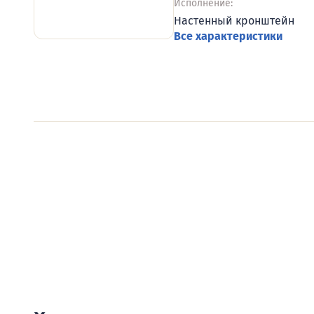
Исполнение:
Настенный кронштейн
Все характеристики
Видеообзоры электро
Смотрите видеообзоры готовых электрощи
канал о рынке электрики.