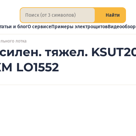
Найти
татьи и блог
О сервисе
Примеры электрощитов
Видеообзо
льного лотка
силен. тяжел. KSUT2
КМ LO1552