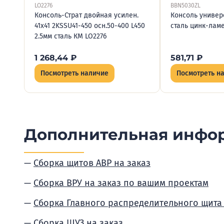
LO2276
BBN5030ZL
Консоль-Страт двойная усилен.
Консоль универ
41х41 2KSSU41-450 осн.50-400 L450
сталь цинк-лам
2.5мм сталь КМ LO2276
1 268,44
₽
581,71
₽
Посмотреть наличие
Посмотреть н
Дополнительная инфо
Сборка щитов АВР на заказ
Сборка ВРУ на заказ по вашим проектам
Сборка Главного распределительного щита
Сборка ШУЗ на заказ