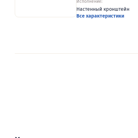
Исполнение:
Настенный кронштейн
Все характеристики
Видеообзоры электро
Смотрите видеообзоры готовых электрощи
канал о рынке электрики.