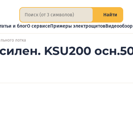
Найти
татьи и блог
О сервисе
Примеры электрощитов
Видеообзо
льного лотка
силен. KSU200 осн.5