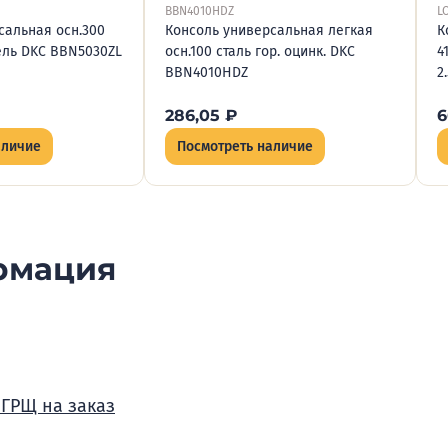
BBN4010HDZ
L
сальная осн.300
Консоль универсальная легкая
К
ель DKC BBN5030ZL
осн.100 сталь гор. оцинк. DKC
4
BBN4010HDZ
2
286,05
₽
6
аличие
Посмотреть наличие
рмация
 ГРЩ на заказ