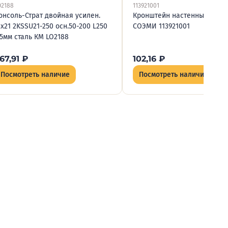
O2188
113921001
онсоль-Страт двойная усилен.
Кронштейн настенный КН10
1х21 2KSSU21-250 осн.50-200 L250
СОЭМИ 113921001
.5мм сталь КМ LO2188
67,91
₽
102,16
₽
Посмотреть наличие
Посмотреть наличие