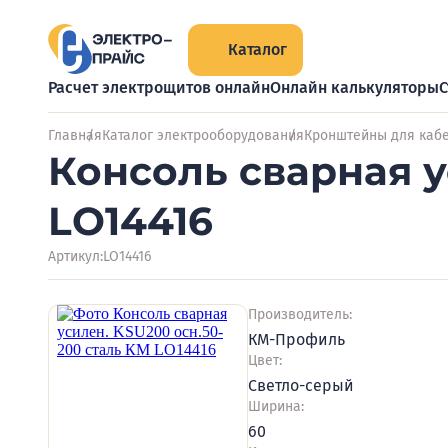
Каталог
Расчет электрощитов онлайн
Онлайн калькуляторы
С
Главная
Каталог электрооборудования
Кронштейны для кабе
Консоль сварная у
LO14416
Артикул:
LO14416
Производитель:
КМ-Профиль
Цвет:
Светло-серый
Ширина:
60