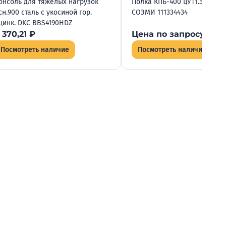
онсоль для тяжелых нагрузок
Полка КПБ-400 цУТ1.5 1.5мм 
сн.900 сталь с укосиной гор.
СОЭМИ 111334434
цинк. DKC BBS4190HDZ
 370,21
₽
Цена по запросу
Посмотреть наличие
Посмотреть наличие