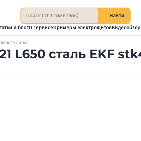
Найти
татьи и блог
О сервисе
Примеры электрощитов
Видеообзо
льного лотка
1 L650 сталь EKF stk