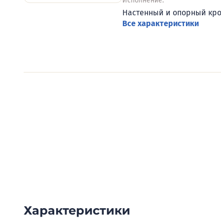
Исполнение:
Настенный и опорный кр
Все характеристики
Видеообзоры электро
Смотрите видеообзоры готовых электрощи
канал о рынке электрики.
Характеристики