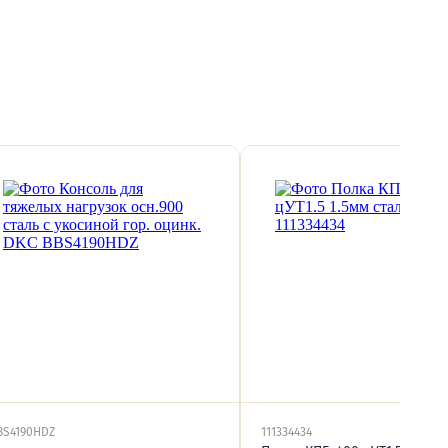
BS4190HDZ
111334434