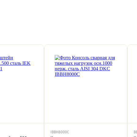
IBBH8000C
B