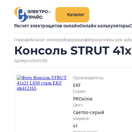
Каталог
Расчет электрощитов онлайн
Онлайн калькуляторы
С
Главная
Каталог электрооборудования
Кронштейны для кабе
Консоль STRUT 41х2
Артикул:
stk412165
Производитель:
EKF
Серия:
PROxima
Цвет:
Светло-серый
Ширина:
41