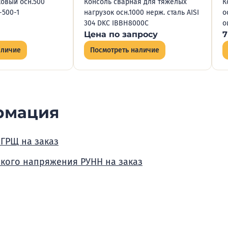
овый осн.500
Консоль сварная для тяжелых
К
-500-1
нагрузок осн.1000 нерж. сталь AISI
о
304 DKC IBBH8000C
о
Цена по запросу
7
аличие
Посмотреть наличие
рмация
 ГРЩ на заказ
зкого напряжения РУНН на заказ