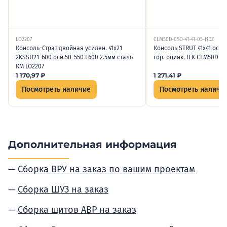
LO2207
CLM50D-CSO-41-41-05-HDZ
Консоль-Страт двойная усилен. 41х21
Консоль STRUT 41х41 осн.
2KSSU21-600 осн.50-550 L600 2.5мм сталь
гор. оцинк. IEK CLM50D-C
КМ LO2207
1 170,97
₽
1 271,41
₽
Посмотреть наличие
Посмотреть наличи
Дополнительная информация
Сборка ВРУ на заказ по вашим проектам
Сборка ШУЗ на заказ
Сборка щитов АВР на заказ