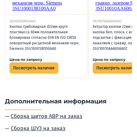
3SU10001JB100AA0
3SU10010AA600AA0Z
Кнопка грибовидная d22мм кругл.
Актуатор кнопки 22мм кру
пластмасса 60мм положительная
кнопка бел. плоск. с во
блокировка согласно DIN EN ISO 13850
подсветки с фиксацией 
поворотный расцепной механизм черн.
нажатием с гравир. лазе
Siemens 3SU10001JB100AA0
3SU10010AA600AA0Z
Цена по запросу
Цена по запросу
Посмотреть наличие
Посмотреть наличи
Дополнительная информация
Сборка щитов АВР на заказ
Сборка ШУЗ на заказ