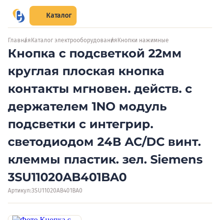
Каталог
Главная
Каталог электрооборудования
Кнопки нажимные
Кнопка с подсветкой 22мм
круглая плоская кнопка
контакты мгновен. действ. с
держателем 1NO модуль
подсветки с интегрир.
светодиодом 24В AC/DC винт.
клеммы пластик. зел. Siemens
3SU11020AB401BA0
Артикул:
3SU11020AB401BA0