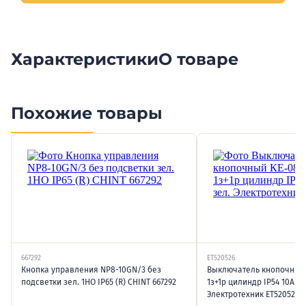
Характеристики
О товаре
Похожие товары
667292
ET520526
Кнопка управления NP8-10GN/3 без
Выключатель кнопочный К
подсветки зел. 1НО IP65 (R) CHINT 667292
1з+1р цилиндр IP54 10А 66
Электротехник ET520526