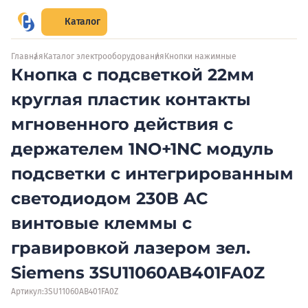
Каталог
Главная
Каталог электрооборудования
Кнопки нажимные
Кнопка с подсветкой 22мм
круглая пластик контакты
мгновенного действия с
держателем 1NO+1NC модуль
подсветки с интегрированным
светодиодом 230В AC
винтовые клеммы с
гравировкой лазером зел.
Siemens 3SU11060AB401FA0Z
Артикул:
3SU11060AB401FA0Z