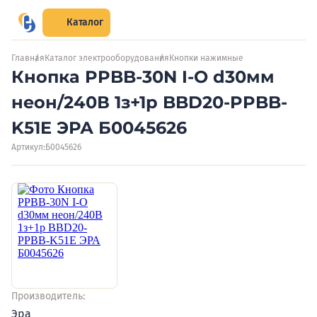
Каталог
Главная
Каталог электрооборудования
Кнопки нажимные
Кнопка PPBB-30N I-O d30мм
неон/240В 1з+1р BBD20-PPBB-
K51E ЭРА Б0045626
Артикул:
Б0045626
Производитель:
Эра