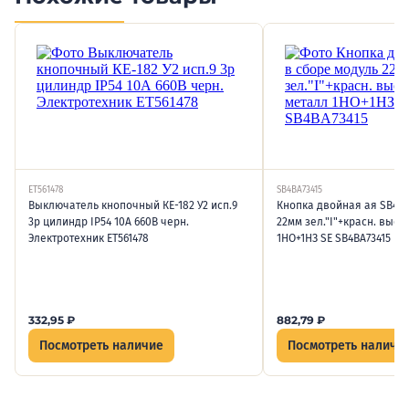
ET561478
SB4BA73415
Выключатель кнопочный КЕ-182 У2 исп.9
Кнопка двойная ая SB4 в
3р цилиндр IP54 10А 660В черн.
22мм зел."I"+красн. выст
Электротехник ET561478
1НО+1НЗ SE SB4BA73415
332,95
₽
882,79
₽
Посмотреть наличие
Посмотреть наличи