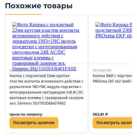
Похожие товары
3SU11020AB401FA0Z
xb2-bw61-230
Кнопка с подсветкой 22мм круглая
Кнопка BA61 с подстветко
пластик контакты мгновенного действия с
PROxima EKF xb2-bw61-23
держателем 1NO+1NC модуль подсветки с
интегрированным светодиодом 24В AC/DC
винтовые клеммы с гравировкой лазером
зел. Siemens 3SU11020AB401FA0Z
Цена по запросу
362,81
₽
Посмотреть наличие
Посмотреть наличи