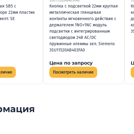
3SU11520AB403FA0
3
ая SB5 с
Кнопка с подсветкой 22мм круглая
К
боре 22мм пластик
металлическая глянцевая
к
елт. SE
контакты мгновенного действия с
д
держателем 1NO+1NC модуль
к
подсветки с интегрированным
3
светодиодом 24В AC/DC
пружинные клеммы зел. Siemens
3SU11520AB403FA0
Цена по запросу
Ц
аличие
Посмотреть наличие
рмация