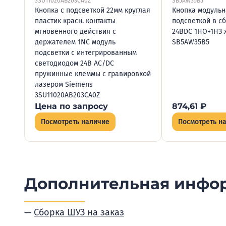
3SU11020AB203CA0Z
SB5AW35B5
Кнопка с подсветкой 22мм круглая
Кнопка модульн
пластик красн. контакты
подсветкой в с
мгновенного действия с
24ВDC 1НО+1НЗ ж
держателем 1NC модуль
SB5AW35B5
подсветки с интегрированным
светодиодом 24В AC/DC
пружинные клеммы с гравировкой
лазером Siemens
3SU11020AB203CA0Z
Цена по запросу
874,61
₽
Посмотреть наличие
Посмотреть н
Дополнительная инфо
Сборка ШУЗ на заказ