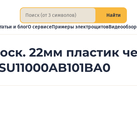
Найти
татьи и блог
О сервисе
Примеры электрощитов
Видеообзо
оск. 22мм пластик че
SU11000AB101BA0