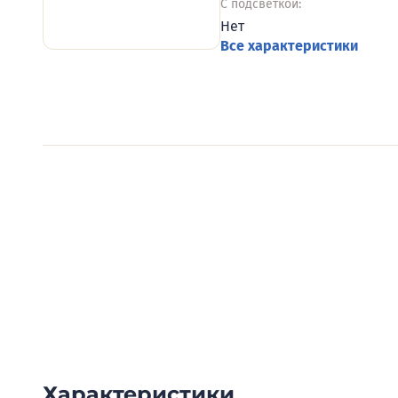
С подсветкой:
Нет
Все характеристики
Видеообзоры электро
Смотрите видеообзоры готовых электрощи
канал о рынке электрики.
Характеристики