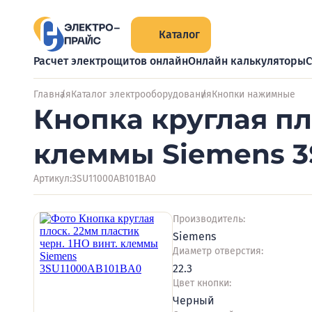
Каталог
Расчет электрощитов онлайн
Онлайн калькуляторы
С
Главная
Каталог электрооборудования
Кнопки нажимные
Кнопка круглая пл
клеммы Siemens 3
Артикул:
3SU11000AB101BA0
Производитель:
Siemens
Диаметр отверстия:
22.3
Цвет кнопки:
Черный