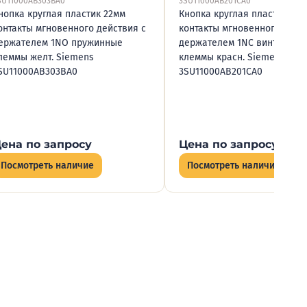
SU11000AB303BA0
3SU11000AB201CA0
нопка круглая пластик 22мм
Кнопка круглая пластик 22м
онтакты мгновенного действия с
контакты мгновенного дейс
ержателем 1NO пружинные
держателем 1NC винтовые
леммы желт. Siemens
клеммы красн. Siemens
SU11000AB303BA0
3SU11000AB201CA0
ена по запросу
Цена по запросу
Посмотреть наличие
Посмотреть наличие