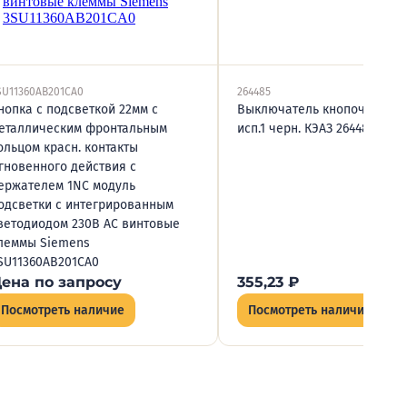
SU11360AB201CA0
264485
нопка с подсветкой 22мм с
Выключатель кнопочный КЕ 
еталлическим фронтальным
исп.1 черн. КЭАЗ 264485
ольцом красн. контакты
гновенного действия с
ержателем 1NC модуль
одсветки с интегрированным
ветодиодом 230В AC винтовые
леммы Siemens
SU11360AB201CA0
ена по запросу
355,23
₽
Посмотреть наличие
Посмотреть наличие