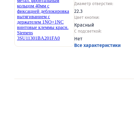
Диаметр отверстия:
22.3
Цвет кнопки:
Красный
С подсветкой:
Нет
Все характеристики
Видеообзоры электро
Смотрите видеообзоры готовых электрощи
канал о рынке электрики.