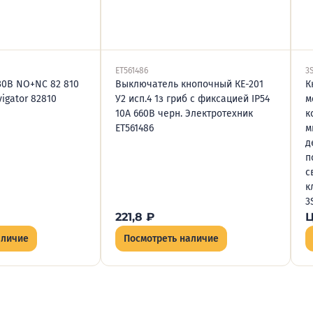
ET561486
3
30В NO+NC 82 810
Выключатель кнопочный КЕ-201
К
vigator 82810
У2 исп.4 1з гриб с фиксацией IP54
м
10А 660В черн. Электротехник
к
ET561486
м
д
п
с
к
3
221,8
₽
Ц
аличие
Посмотреть наличие