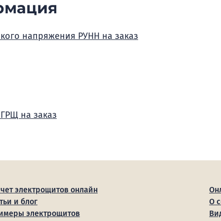
рмация
зкого напряжения РУНН на заказ
 ГРЩ на заказ
счет электрощитов онлайн
Он
тьи и блог
О 
имеры электрощитов
Ви