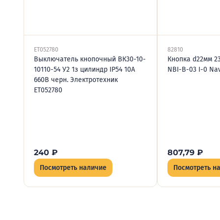
ET052780
82810
Выключатель кнопочный ВК30-10-
Кнопка d22мм 2
10110-54 У2 1з цилиндр IP54 10А
NBI-B-03 I-0 Na
660В черн. Электротехник
ET052780
240
₽
807,79
₽
Посмотреть наличие
Посмотреть н