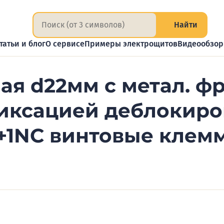
Найти
татьи и блог
О сервисе
Примеры электрощитов
Видеообзо
ая d22мм с метал. 
иксацией деблокиро
+1NC винтовые клемм