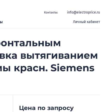
info@electroprice.ru
Контакты:
ры
Личный кабинет
фронтальным
вка вытягиванием
ы красн. Siemens
Цена по запросу