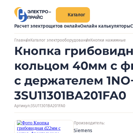
Каталог
Расчет электрощитов онлайн
Онлайн калькуляторы
С
Главная
Каталог электрооборудования
Кнопки нажимные
Кнопка грибовидн
кольцом 40мм с ф
с держателем 1NO
3SU11301BA201FA0
Артикул:
3SU11301BA201FA0
Производитель:
Siemens