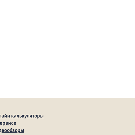
лайн калькуляторы
сервисе
деообзоры