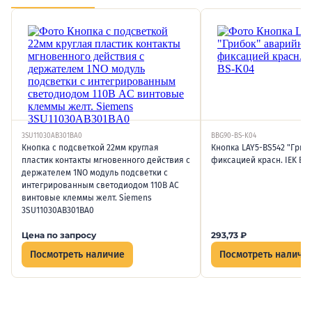
3SU11030AB301BA0
BBG90-BS-K04
Кнопка с подсветкой 22мм круглая
Кнопка LAY5-BS542 "Гриб
пластик контакты мгновенного действия с
фиксацией красн. IEK BB
держателем 1NO модуль подсветки с
интегрированным светодиодом 110В AC
винтовые клеммы желт. Siemens
3SU11030AB301BA0
Цена по запросу
293,73
₽
Посмотреть наличие
Посмотреть наличи