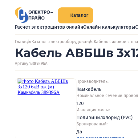
Каталог
Расчет электрощитов онлайн
Онлайн калькуляторы
С
Главная
Каталог электрооборудования
Кабель силовой с пл
Кабель АВБШв 3х1
Артикул:
389396А
Производитель:
Камкабель
Номинальное сечение провод
120
Изоляция жилы:
Поливинилхлорид (PVC)
Бронированый:
Да