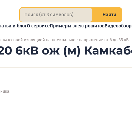
Найти
татьи и блог
О сервисе
Примеры электрощитов
Видеообзо
астмассовой изоляцией на номинальное напряжение от 6 до 35 кВ
20 6кВ ож (м) Камка
ника: