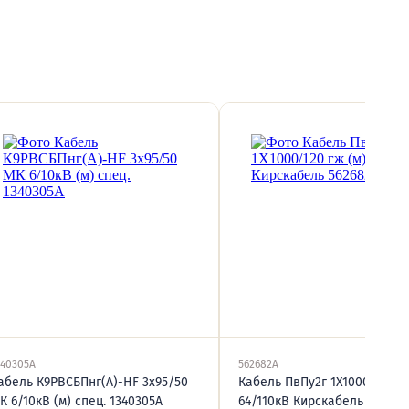
340305А
562682А
абель К9РВСБПнг(А)-HF 3х95/50
Кабель ПвПу2г 1Х1000/120 гж
К 6/10кВ (м) спец. 1340305А
64/110кВ Кирскабель 562682