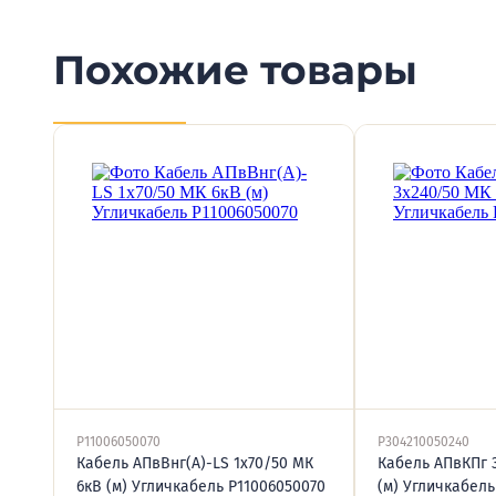
Похожие товары
P11006050070
P304210050240
Кабель АПвВнг(А)-LS 1х70/50 МК
Кабель АПвКПг 
6кВ (м) Угличкабель P11006050070
(м) Угличкабель