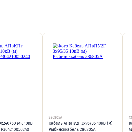
286805А
1
3х240/50 МК 10кВ
Кабель АПвПУ2Г 3х95/35 10кВ (м)
К
 P304210050240
Рыбинсккабель 286805А
М