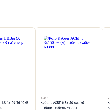
693881
4
-LS 1х120/16 10кВ
Кабель АСБГ-6 3х150 ож (м)
К
8А
Рыбинсккабель 693881
К