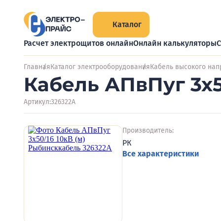
Каталог
Расчет электрощитов онлайн
Онлайн калькуляторы
С
Главная
Каталог электрооборудования
Кабель высокого на
Кабель АПвПуг 3х5
Артикул:
326322А
Производитель:
РК
Все характеристики