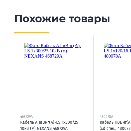
Похожие товары
468729А
480078А
Кабель АПвВнг(А)-LS 1х300/25
Кабель ПВВнг(А)
10кВ (м) NEXANS 468729А
(м) спец. 48007