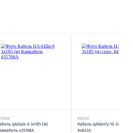
35768А
84822А
абель ЦААШв-6 3х185 (м)
Кабель ЦААБлГу-10 3х185 (м)
амкабель 435768А
84822А