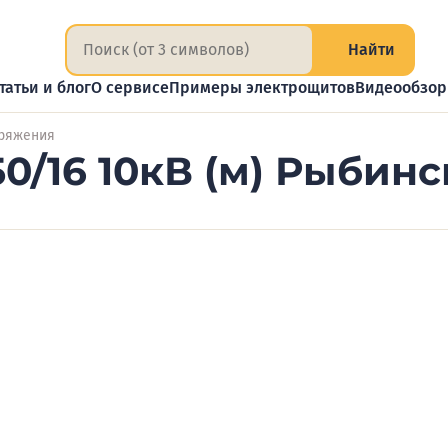
Найти
татьи и блог
О сервисе
Примеры электрощитов
Видеообзо
пряжения
0/16 10кВ (м) Рыбин