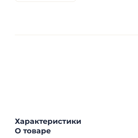
Видеообзоры электро
Смотрите видеообзоры готовых электрощи
канал о рынке электрики.
Характеристики
О товаре