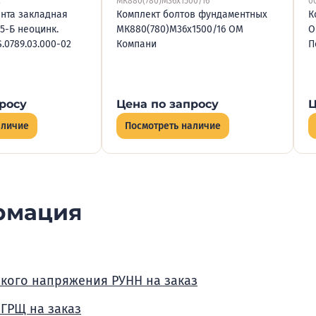
2
МК880(780)М36х1500/16
0
нта закладная
Комплект болтов фундаментных
К
.5-Б неоцинк.
МК880(780)М36х1500/16 ОМ
О
.0789.03.000-02
Компани
П
росу
Цена по запросу
Ц
аличие
Посмотреть наличие
рмация
зкого напряжения РУНН на заказ
 ГРЩ на заказ