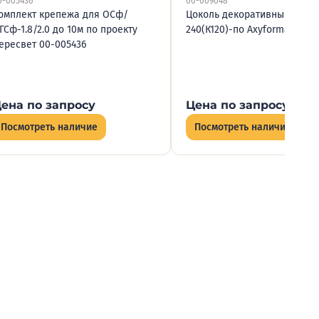
0-005436
00-009048
омплект крепежа для ОСф/
Цоколь декоративный BS
ГСф-1.8/2.0 до 10м по проекту
240(К120)-по Axyforma 00-0
ересвет 00-005436
ена по запросу
Цена по запросу
Посмотреть наличие
Посмотреть наличие