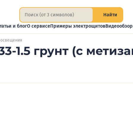
Найти
татьи и блог
О сервисе
Примеры электрощитов
Видеообзо
 освещения
3-1.5 грунт (с метиз