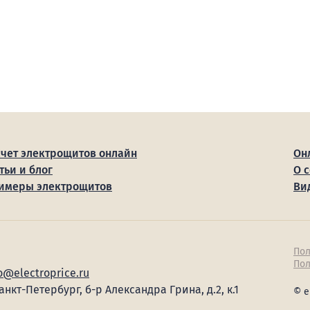
счет электрощитов онлайн
Он
тьи и блог
О 
имеры электрощитов
Ви
Пол
Пол
o@electroprice.ru
Санкт-Петербург, б-р Александра Грина, д.2, к.1
© e