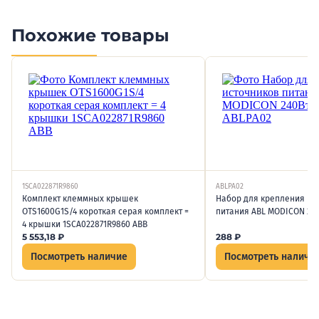
Похожие товары
1SCA022871R9860
ABLPA02
Комплект клеммных крышек
Набор для крепления ис
OTS1600G1S/4 короткая серая комплект =
питания ABL MODICON 240
4 крышки 1SCA022871R9860 ABB
5 553,18
₽
288
₽
Посмотреть наличие
Посмотреть наличи