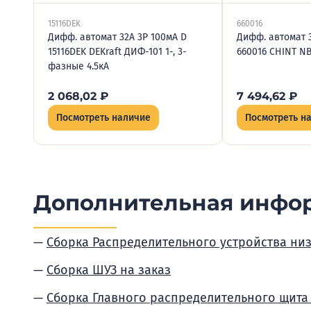
15116DEK
660016
Дифф. автомат 32А 3P 100мА D
Дифф. автомат 
15116DEK DEKraft ДИФ-101 1-, 3-
660016 CHINT N
фазные 4.5кА
2 068,02
₽
7 494,62
₽
Посмотреть наличие
Посмотреть н
Дополнительная инфо
Сборка Распределительного устройства ни
Сборка ШУЗ на заказ
Сборка Главного распределительного щита