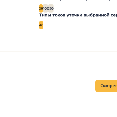
30
100
300
Типы токов утечки выбранной се
AC
щитов
Смотрет
тов и подписывайтесь на Telegram-