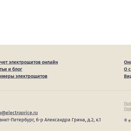
счет электрощитов онлайн
Он
тьи и блог
О 
имеры электрощитов
Ви
Пол
Пол
o@electroprice.ru
Санкт-Петербург, б-р Александра Грина, д.2, к.1
© e