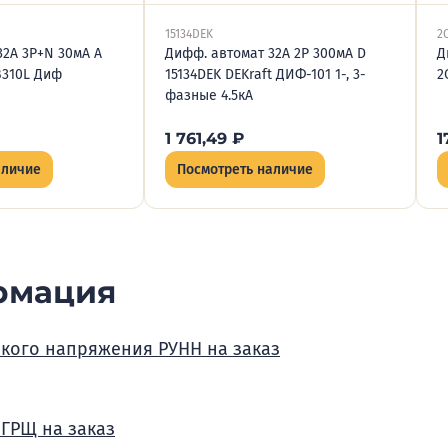
15134DEK
2
32А 3P+N 30мА A
Дифф. автомат 32А 2P 300мА D
Д
B310L Диф
15134DEK DEKraft ДИФ-101 1-, 3-
2
фазные 4.5кА
1 761,49
₽
1
аличие
Посмотреть наличие
рмация
зкого напряжения РУНН на заказ
 ГРЩ на заказ