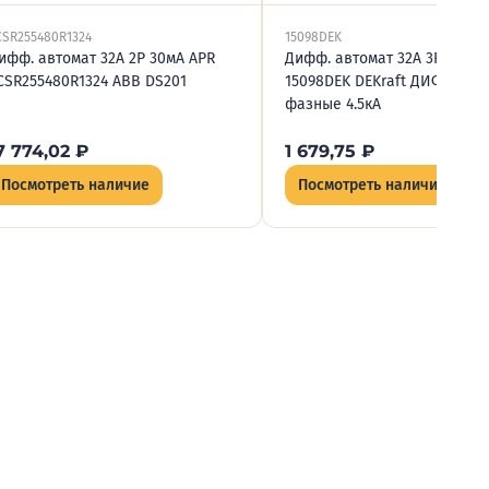
CSR255480R1324
15098DEK
ифф. автомат 32А 2P 30мА APR
Дифф. автомат 32А 3P 30мА 
CSR255480R1324 ABB DS201
15098DEK DEKraft ДИФ-101 1-,
фазные 4.5кА
7 774,02
₽
1 679,75
₽
Посмотреть наличие
Посмотреть наличие