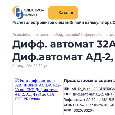
Каталог
Расчет электрощитов онлайн
Онлайн калькуляторы
С
Главная
Каталог электрооборудования
Дифференциальные 
Дифф. автомат 32А
Диф.автомат АД-2,
Артикул:
DA4-32-30-pro
Предлагаемые серии 
IEK:
АД-12_14 тип AC GENERICA
EKF:
Диф.автомат АД-2, АД-4 
Диф.автомат АД-32 до 63А EKF
CHINT:
DZ47LE-32 Диф
NB1L-40
ABB:
DS203
DS204