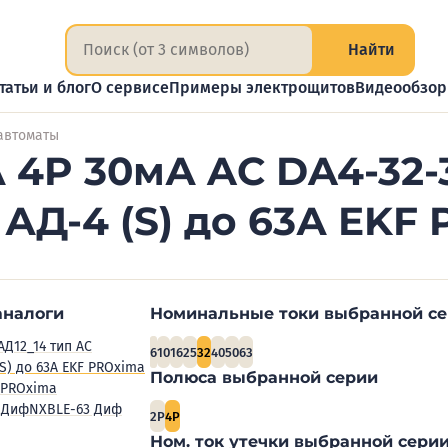
Найти
татьи и блог
О сервисе
Примеры электрощитов
Видеообзо
автоматы
 4P 30мА AC DA4-32-
 АД-4 (S) до 63А EKF
аналоги
Номинальные токи выбранной с
АД12_14 тип AC
6
10
16
25
32
40
50
63
(S) до 63А EKF PROxima
Полюса выбранной серии
 PROxima
 Диф
NXBLE-63 Диф
2P
4P
Ном. ток утечки выбранной серии