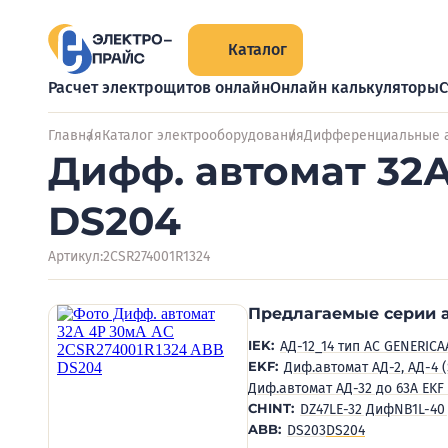
Каталог
Расчет электрощитов онлайн
Онлайн калькуляторы
С
Главная
Каталог электрооборудования
Дифференциальные 
Дифф. автомат 32
DS204
Артикул:
2CSR274001R1324
Предлагаемые серии 
IEK:
АД-12_14 тип AC GENERICA
EKF:
Диф.автомат АД-2, АД-4 
Диф.автомат АД-32 до 63А EKF
CHINT:
DZ47LE-32 Диф
NB1L-40
ABB:
DS203
DS204