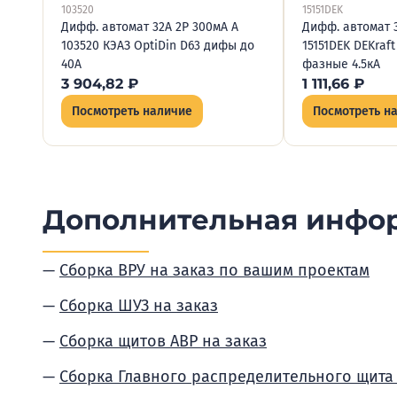
103520
15151DEK
Дифф. автомат 32А 2P 300мА A
Дифф. автомат 3
103520 КЭАЗ OptiDin D63 дифы до
15151DEK DEKraft
40А
фазные 4.5кА
3 904,82
₽
1 111,66
₽
Посмотреть наличие
Посмотреть н
Дополнительная инфо
Сборка ВРУ на заказ по вашим проектам
Сборка ШУЗ на заказ
Сборка щитов АВР на заказ
Сборка Главного распределительного щита