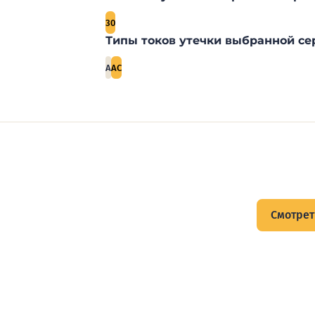
30
Типы токов утечки выбранной се
A
AC
щитов
Смотрет
тов и подписывайтесь на Telegram-