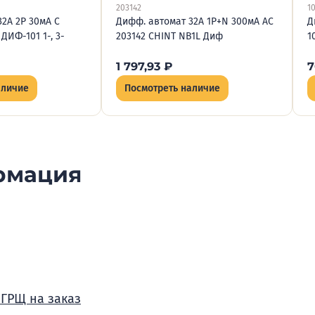
203142
1
2А 2P 30мА C
Дифф. автомат 32А 1P+N 300мА AC
Д
 ДИФ-101 1-, 3-
203142 CHINT NB1L Диф
1
1 797,93
₽
7
аличие
Посмотреть наличие
рмация
 ГРЩ на заказ