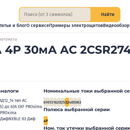
Найти
татьи и блог
О сервисе
Примеры электрощитов
Видеообзо
автоматы
А 4P 30мА AC 2CSR27
аналоги
Номинальные токи выбранной с
АД12_14 тип AC
6
10
13
16
20
25
32
40
50
63
(S) до 63А EKF PROxima
Полюса выбранной серии
 PROxima
 Диф
NXBLE-63 Диф
4P
Ном. ток утечки выбранной серии