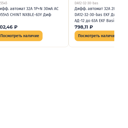
05545
DA12-32-30-bas
ифф. автомат 32А 1P+N 30мА AC
Дифф. автомат 32А 2P 30мА 
05545 CHINT NXBLE-63Y Диф
DA12-32-30-bas EKF Диф.авт
АД-12 до 63А EKF Basic
02,46
₽
798,11
₽
Посмотреть наличие
Посмотреть наличие