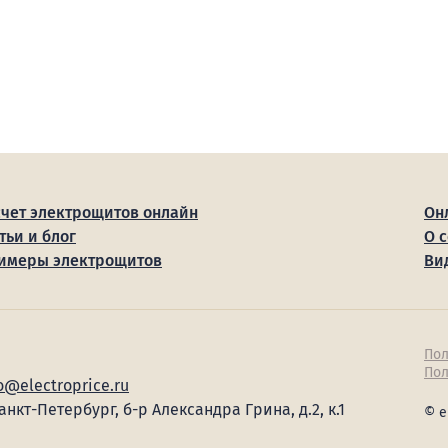
счет электрощитов онлайн
Он
тьи и блог
О 
имеры электрощитов
Ви
Пол
Пол
o@electroprice.ru
Санкт-Петербург, б-р Александра Грина, д.2, к.1
© e