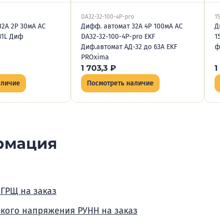
DA32-32-100-4P-pro
1
32А 2P 30мА AC
Дифф. автомат 32А 4P 100мА AC
Д
B1L Диф
DA32-32-100-4P-pro EKF
1
Диф.автомат АД-32 до 63А EKF
ф
PROxima
1 703,3
₽
1
аличие
Посмотреть наличие
рмация
 ГРЩ на заказ
зкого напряжения РУНН на заказ