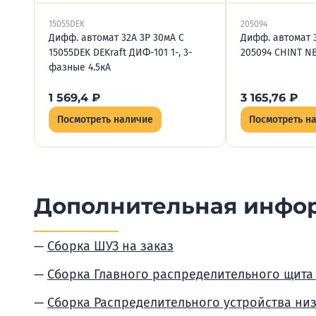
15055DEK
205094
Дифф. автомат 32А 3P 30мА C
Дифф. автомат 
15055DEK DEKraft ДИФ-101 1-, 3-
205094 CHINT N
фазные 4.5кА
1 569,4
₽
3 165,76
₽
Посмотреть наличие
Посмотреть н
Дополнительная инфо
Сборка ШУЗ на заказ
Сборка Главного распределительного щита
Сборка Распределительного устройства ни