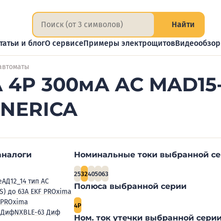
Найти
татьи и блог
О сервисе
Примеры электрощитов
Видеообзо
автоматы
 4P 300мА AC MAD15-
ENERICA
аналоги
Номинальные токи выбранной с
25
32
40
50
63
е
АД12_14 тип AC
Полюса выбранной серии
(S) до 63А EKF PROxima
 PROxima
4P
 Диф
NXBLE-63 Диф
Ном. ток утечки выбранной серии