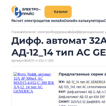
Каталог
Расчет электрощитов онлайн
Онлайн калькуляторы
С
Главная
Каталог электрооборудования
Дифференциальные 
Дифф. автомат 32А
АД-12_14 тип AC G
Артикул:
MAD15-4-032-C-300
Предлагаемые серии 
IEK:
АД-12_14 тип AC GENERICA
АД-12S_14S тип AC селективно
EKF:
Диф.автомат АД-2, АД-4 
Диф.автомат АД-32 до 63А EKF
CHINT:
DZ47LE-32 Диф
NB1L-40