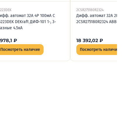
5223DEK
2CSR275180R2324
ифф. автомат 32А 4P 100мА C
Дифф. автомат 32А 2P 100мА
5223DEK DEKraft ДИФ-101 1-, 3-
2CSR275180R2324 ABB DS201
азные 4.5кА
 978,1
₽
18 392,02
₽
Посмотреть наличие
Посмотреть наличие