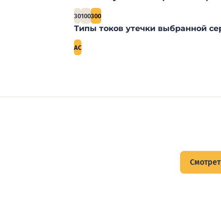
30
100
300
Типы токов утечки выбранной се
AC
щитов
Смотрет
тов и подписывайтесь на Telegram-