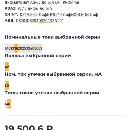
Диф.автомат АД-32 до 63А EKF PROxima
КЭАЗ:
АД12 дифы до 63А
CHINT:
DZ47LE-32 Диф
NB1L-40 Диф
NXBLE-63 Диф
ABB:
DS201
DS203
DS204
DSN201
Номинальные токи выбранной серии
6
10
13
16
20
25
32
40
50
63
Полюса выбранной серии
4P
Ном. ток утечки выбранной серии, мА
30
Типы токов утечки выбранной серии
A
AC
19 500,6
₽