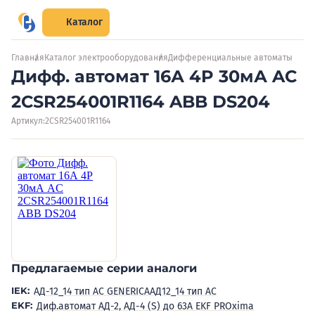
Каталог
Главная
Каталог электрооборудования
Дифференциальные автоматы
Дифф. автомат 16А 4P 30мА AC
2CSR254001R1164 ABB DS204
Артикул:
2CSR254001R1164
Предлагаемые серии аналоги
IEK:
АД-12_14 тип AC GENERICA
АД12_14 тип AC
EKF:
Диф.автомат АД-2, АД-4 (S) до 63А EKF PROxima