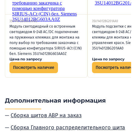
3SU14012BG603AA0Z
3SU14012BG201AA0
Модуль светодиодный со встроенным
Модуль подсветки с инт
светодиодом 6–24В AC/DC подключение
светодиодом 6-24В AC/D
на пружинных клеммах: для монтажа на
клеммы для монтажа на 
полу выбор по требованию заказчика с
управления красн. Siem
помощью конфигуратора SIRIUS-ACt (CIN)
3SU14012BG201AA0
бел. Siemens 3SU14012BG603AA0Z
Цена по запросу
Цена по запросу
Посмотреть наличие
Посмотреть наличи
Дополнительная информация
Сборка щитов АВР на заказ
Сборка Главного распределительного щита