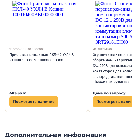
100010400ВВ000000000
3RT29161EH00
Приставка контактная ПКЛ-40 УХЛ4 В
Ограничитель перенапр
Кашин 100010400ВВ000000000
сборка ном. напряжение
12... 250В для вспомогат.
контакторов для коммут
электродвигателя типор
Siemens 3RT29161EH00
483,56
₽
Цена по запросу
Посмотреть наличие
Посмотреть наличи
Дополнительная информация