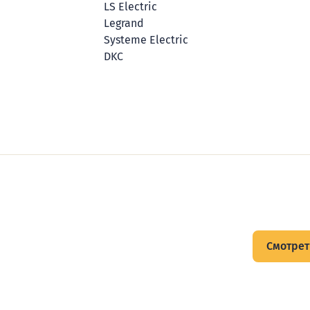
LS Electric
Legrand
Systeme Electric
DKC
щитов
Смотрет
тов и подписывайтесь на Telegram-