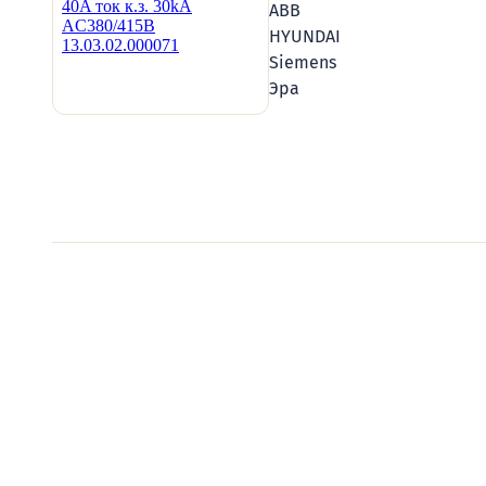
ABB
HYUNDAI
Siemens
Эра
Видеообзоры электро
Смотрите видеообзоры готовых электрощи
канал о рынке электрики.