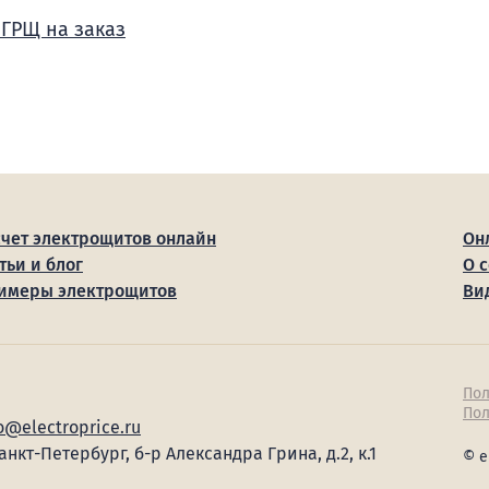
 ГРЩ на заказ
счет электрощитов онлайн
Он
тьи и блог
О 
имеры электрощитов
Ви
Пол
Пол
o@electroprice.ru
Санкт-Петербург, б-р Александра Грина, д.2, к.1
© e