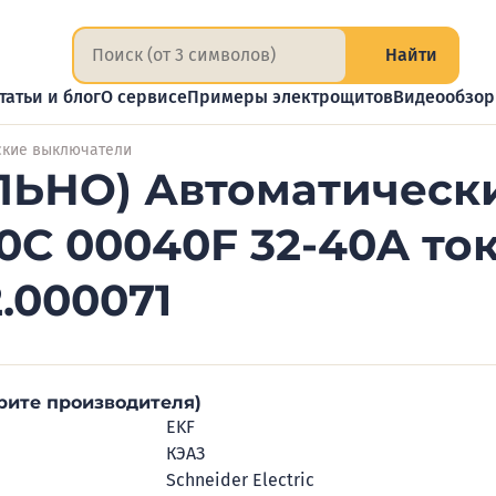
Найти
татьи и блог
О сервисе
Примеры электрощитов
Видеообзо
ские выключатели
ЬНО) Автоматическ
C 00040F 32-40A ток 
2.000071
рите производителя)
EKF
КЭАЗ
Schneider Electric