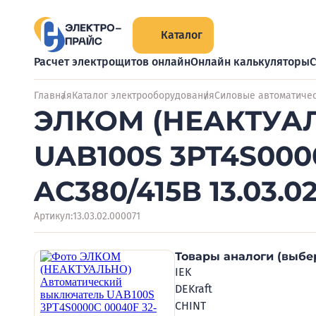
Каталог
Расчет электрощитов онлайн
Онлайн калькуляторы
С
Главная
Каталог электрооборудования
Силовые автоматиче
ЭЛКОМ (НЕАКТУАЛ
UAB100S 3PT4S0000
AC380/415В 13.03.0
Артикул:
13.03.02.000071
Товары аналоги (выбе
IEK
DEKraft
CHINT