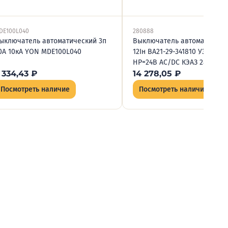
DE100L040
280888
ыключатель автоматический 3п
Выключатель автоматическ
0А 10кА YON MDE100L040
12Iн ВА21-29-341810 У3 400В 
НР=24В AC/DC КЭАЗ 280888
 334,43
₽
14 278,05
₽
Посмотреть наличие
Посмотреть наличие