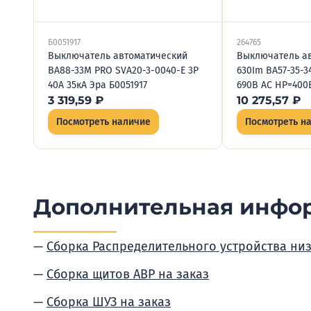
Б0051917
264765
Выключатель автоматический
Выключатель ав
ВА88-33М PRO SVA20-3-0040-E 3Р
630Im ВА57-35-3
40А 35кА Эра Б0051917
690В AC НР=400В
3 319,59
₽
10 275,57
₽
Посмотреть наличие
Посмотреть н
Дополнительная инфо
Сборка Распределительного устройства ни
Сборка щитов АВР на заказ
Сборка ШУЗ на заказ