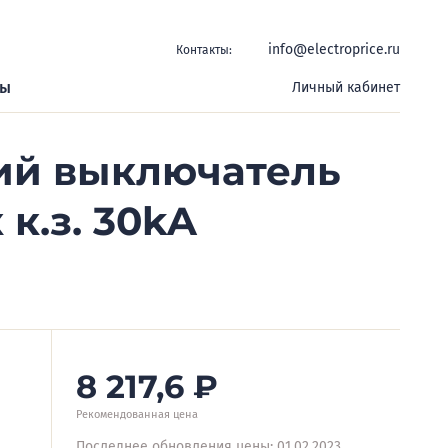
info@electroprice.ru
Контакты:
ры
Личный кабинет
ий выключатель
к.з. 30kA
8 217,6
₽
Рекомендованная цена
Последнее обновления цены: 01.02.2023