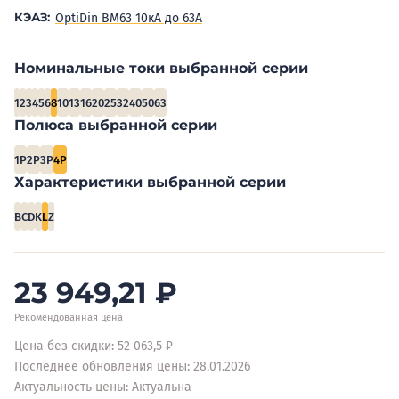
КЭАЗ:
OptiDin BM63 10кА до 63А
Номинальные токи выбранной серии
1
2
3
4
5
6
8
10
13
16
20
25
32
40
50
63
Полюса выбранной серии
1P
2P
3P
4P
Характеристики выбранной серии
B
C
D
K
L
Z
23 949,21
₽
Рекомендованная цена
Цена без скидки: 52 063,5 ₽
Последнее обновления цены: 28.01.2026
Актуальность цены: Актуальна