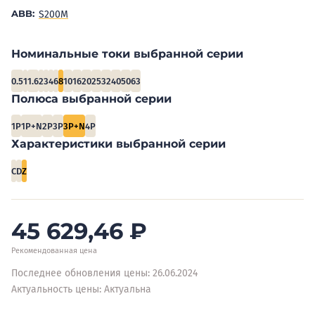
ABB:
S200M
Номинальные токи выбранной серии
0.5
1
1.6
2
3
4
6
8
10
16
20
25
32
40
50
63
Полюса выбранной серии
1P
1P+N
2P
3P
3P+N
4P
Характеристики выбранной серии
C
D
Z
45 629,46
₽
Рекомендованная цена
Последнее обновления цены: 26.06.2024
Актуальность цены: Актуальна