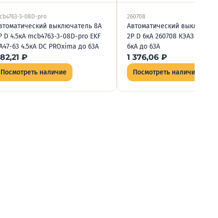
cb4763-3-08D-pro
260708
втоматический выключатель 8А
Автоматический выключате
P D 4.5кА mcb4763-3-08D-pro EKF
2P D 6кА 260708 КЭАЗ OptiDi
А47-63 4.5кА DC PROxima до 63А
6кА до 63А
82,21
₽
1 376,06
₽
Посмотреть наличие
Посмотреть наличие