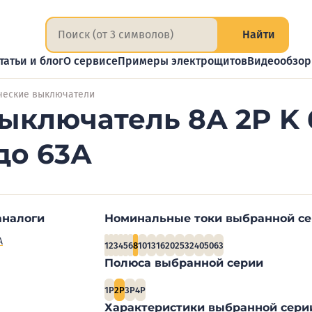
Найти
татьи и блог
О сервисе
Примеры электрощитов
Видеообзо
ческие выключатели
ыключатель 8А 2P K 
до 63А
аналоги
Номинальные токи выбранной с
А
1
2
3
4
5
6
8
10
13
16
20
25
32
40
50
63
Полюса выбранной серии
1P
2P
3P
4P
Характеристики выбранной сери