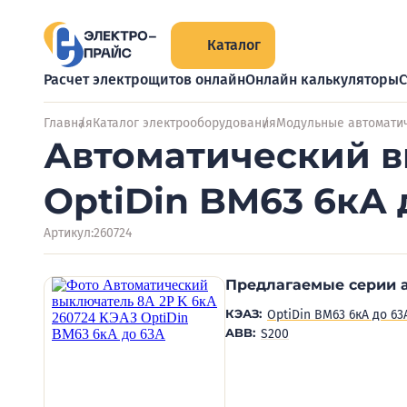
Каталог
Расчет электрощитов онлайн
Онлайн калькуляторы
С
Главная
Каталог электрооборудования
Модульные автомати
Автоматический в
OptiDin BM63 6кА 
Артикул:
260724
Предлагаемые серии 
КЭАЗ:
OptiDin BM63 6кА до 63
ABB:
S200