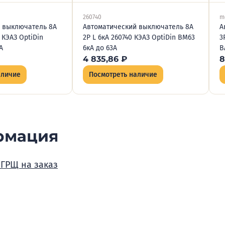
260740
m
 выключатель 8А
Автоматический выключатель 8А
А
 КЭАЗ OptiDin
2P L 6кА 260740 КЭАЗ OptiDin BM63
3
А
6кА до 63А
В
4 835,86
₽
8
аличие
Посмотреть наличие
рмация
 ГРЩ на заказ