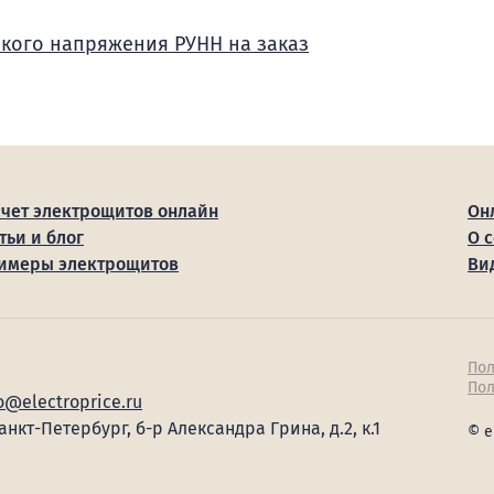
зкого напряжения РУНН на заказ
счет электрощитов онлайн
Он
тьи и блог
О 
имеры электрощитов
Ви
Пол
Пол
o@electroprice.ru
Санкт-Петербург, б-р Александра Грина, д.2, к.1
© e