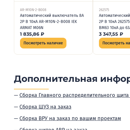
AR-M10N-2-B008
262575
Автоматический выключатель 8А
Автоматический
2P B 10кА AR-M10N-2-B008 IEK
2P B 10кА 262575
ARMAT M06N
BM63 10кА до 63
1 835,86
₽
3 347,55
₽
Посмотреть наличие
Посмотреть н
Дополнительная инфо
Сборка Главного распределительного щита
Сборка ШУЗ на заказ
Сборка ВРУ на заказ по вашим проектам