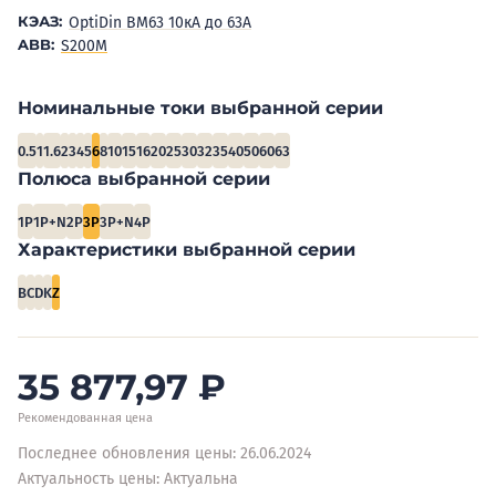
КЭАЗ:
OptiDin BM63 10кА до 63А
ABB:
S200M
Номинальные токи выбранной серии
0.5
1
1.6
2
3
4
5
6
8
10
15
16
20
25
30
32
35
40
50
60
63
Полюса выбранной серии
1P
1P+N
2P
3P
3P+N
4P
Характеристики выбранной серии
B
C
D
K
Z
35 877,97
₽
Рекомендованная цена
Последнее обновления цены: 26.06.2024
Актуальность цены: Актуальна