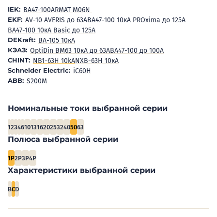
IEK:
BA47-100
ARMAT M06N
EKF:
AV-10 AVERIS до 63А
ВА47-100 10кА PROxima до 125А
ВА47-100 10кА Basic до 125А
DEKraft:
ВА-105 10кА
КЭАЗ:
OptiDin BM63 10кА до 63А
ВА47-100 до 100А
CHINT:
NB1-63H 10kA
NXB-63H 10кА
Schneider Electric:
iC60H
ABB:
S200M
Номинальные токи выбранной серии
1
2
3
4
6
10
13
16
20
25
32
40
50
63
Полюса выбранной серии
1P
2P
3P
4P
Характеристики выбранной серии
B
C
D