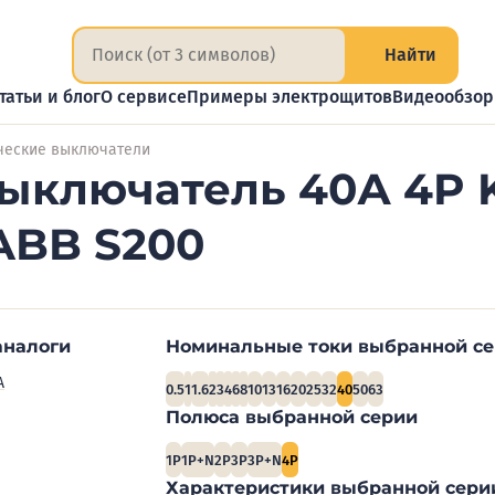
Найти
татьи и блог
О сервисе
Примеры электрощитов
Видеообзо
ческие выключатели
ыключатель 40А 4P 
ABB S200
аналоги
Номинальные токи выбранной с
А
0.5
1
1.6
2
3
4
6
8
10
13
16
20
25
32
40
50
63
Полюса выбранной серии
1P
1P+N
2P
3P
3P+N
4P
Характеристики выбранной сери