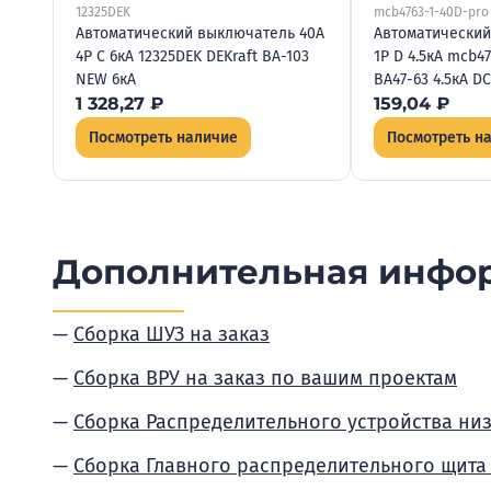
12325DEK
mcb4763-1-40D-pro
Автоматический выключатель 40А
Автоматический
4P C 6кА 12325DEK DEKraft ВА-103
1P D 4.5кА mcb4
NEW 6кА
ВА47-63 4.5кА D
1 328,27
₽
159,04
₽
Посмотреть наличие
Посмотреть н
Дополнительная инфо
Сборка ШУЗ на заказ
Сборка ВРУ на заказ по вашим проектам
Сборка Распределительного устройства ни
Сборка Главного распределительного щита