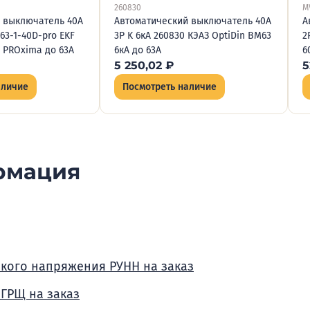
260830
M
 выключатель 40А
Автоматический выключатель 40А
А
763-1-40D-pro EKF
3P K 6кА 260830 КЭАЗ OptiDin BM63
2
C PROxima до 63А
6кА до 63А
6
5 250,02
₽
5
аличие
Посмотреть наличие
рмация
зкого напряжения РУНН на заказ
 ГРЩ на заказ