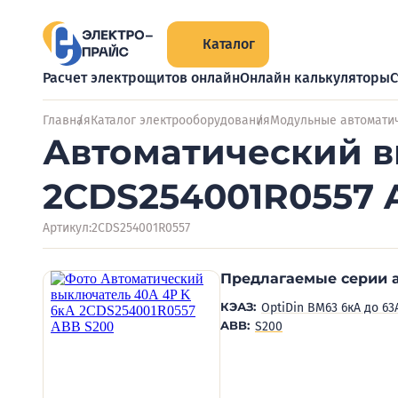
Каталог
Расчет электрощитов онлайн
Онлайн калькуляторы
С
Главная
Каталог электрооборудования
Модульные автомати
Автоматический в
2CDS254001R0557 
Артикул:
2CDS254001R0557
Предлагаемые серии 
КЭАЗ:
OptiDin BM63 6кА до 63
ABB:
S200