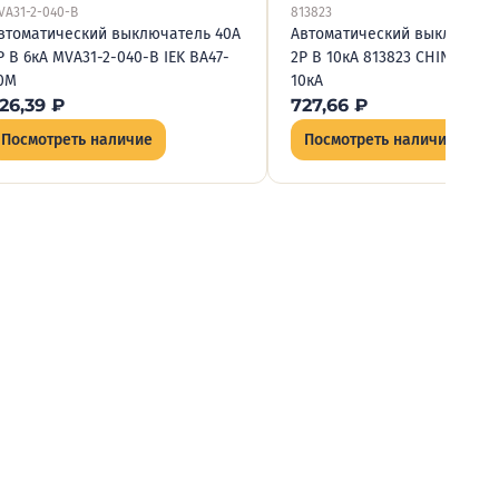
VA31-2-040-B
813823
втоматический выключатель 40А
Автоматический выключате
P B 6кА MVA31-2-040-B IEK BA47-
2P B 10кА 813823 CHINT NXB
0M
10кА
26,39
₽
727,66
₽
Посмотреть наличие
Посмотреть наличие