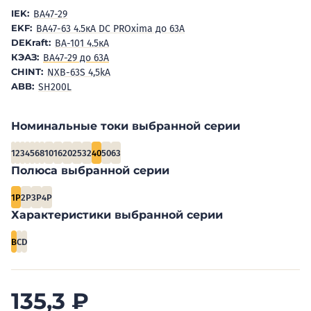
IEK:
BA47-29
EKF:
ВА47-63 4.5кА DC PROxima до 63А
DEKraft:
ВА-101 4.5кА
КЭАЗ:
ВА47-29 до 63А
CHINT:
NXB-63S 4,5kA
ABB:
SH200L
Номинальные токи выбранной серии
1
2
3
4
5
6
8
10
16
20
25
32
40
50
63
Полюса выбранной серии
1P
2P
3P
4P
Характеристики выбранной серии
B
C
D
135,3
₽