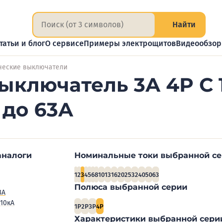
Найти
татьи и блог
О сервисе
Примеры электрощитов
Видеообзо
ческие выключатели
ыключатель 3А 4P C 
 до 63А
аналоги
Номинальные токи выбранной с
1
2
3
4
5
6
8
10
13
16
20
25
32
40
50
63
Полюса выбранной серии
3А
10кА
1P
2P
3P
4P
Характеристики выбранной сери