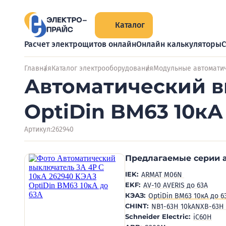
Каталог
Расчет электрощитов онлайн
Онлайн калькуляторы
С
Главная
Каталог электрооборудования
Модульные автомати
Автоматический в
OptiDin BM63 10кА
Артикул:
262940
Предлагаемые серии 
IEK:
ARMAT M06N
EKF:
AV-10 AVERIS до 63А
КЭАЗ:
OptiDin BM63 10кА до 6
CHINT:
NB1-63H 10kA
NXB-63H 
Schneider Electric:
iC60H