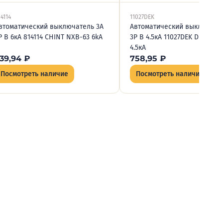
4114
11027DEK
втоматический выключатель 3А
Автоматический выключате
P B 6кА 814114 CHINT NXB-63 6kA
3P B 4.5кА 11027DEK DEKraft 
4.5кА
39,94
₽
758,95
₽
Посмотреть наличие
Посмотреть наличие