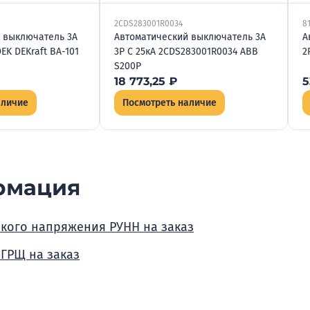
2CDS283001R0034
81
 выключатель 3А
Автоматический выключатель 3А
А
DEK DEKraft ВА-101
3P C 25кА 2CDS283001R0034 ABB
2
S200P
18 773,25
₽
5
аличие
Посмотреть наличие
рмация
зкого напряжения РУНН на заказ
 ГРЩ на заказ