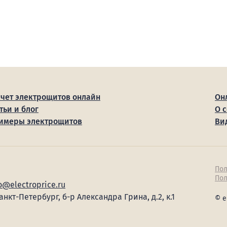
счет электрощитов онлайн
Он
тьи и блог
О 
имеры электрощитов
Ви
Пол
Пол
o@electroprice.ru
Санкт-Петербург, б-р Александра Грина, д.2, к.1
© e