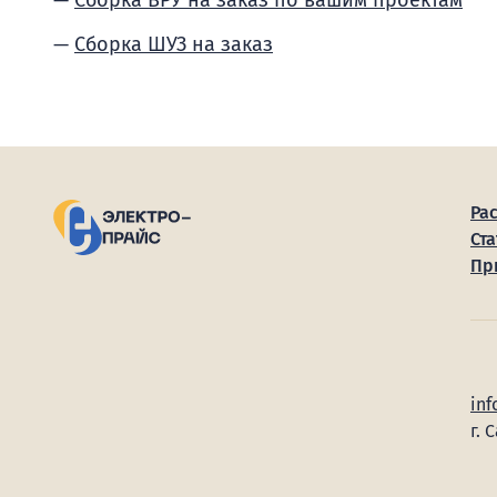
Сборка ВРУ на заказ по вашим проектам
Сборка ШУЗ на заказ
Ра
Ста
Пр
inf
г. 