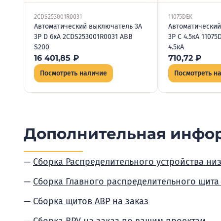
2CDS253001R0031
11075DEK
Автоматический выключатель 3А
Автоматический
3P D 6кА 2CDS253001R0031 ABB
3P C 4.5кА 11075
S200
4.5кА
16 401,85
₽
710,72
₽
Посмотреть наличие
Посмотреть н
Дополнительная инфо
Сборка Распределительного устройства ни
Сборка Главного распределительного щита
Сборка щитов АВР на заказ