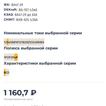
IEK:
BA47-29
DEKraft:
ВА-101 4.5кА
КЭАЗ:
ВА47-29 до 63А
CHINT:
NXB-63S 4,5kA
Номинальные токи выбранной серии
1
2
3
4
5
6
8
10
13
16
20
25
32
40
50
63
Полюса выбранной серии
1P
2P
3P
4P
Характеристики выбранной серии
B
C
D
1 160,7
₽
Рекомендованная цена