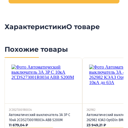
Характеристики
О товаре
Похожие товары
2CDS273001R0034
262982
Автоматический выключатель 3А 3P C
Автоматический выключат
10кА 2CDS273001R0034 ABB S200M
262982 КЭАЗ OptiDin BM63 
11 679,04
₽
23 949,21
₽