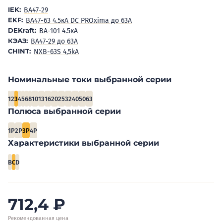
IEK:
BA47-29
EKF:
ВА47-63 4.5кА DC PROxima до 63А
DEKraft:
ВА-101 4.5кА
КЭАЗ:
ВА47-29 до 63А
CHINT:
NXB-63S 4,5kA
Номинальные токи выбранной серии
1
2
3
4
5
6
8
10
13
16
20
25
32
40
50
63
Полюса выбранной серии
1P
2P
3P
4P
Характеристики выбранной серии
B
C
D
712,4
₽
Рекомендованная цена