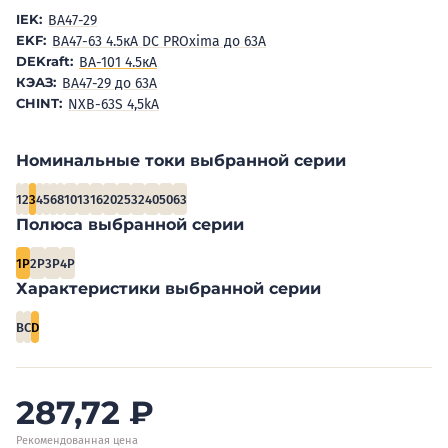
IEK:
BA47-29
EKF:
ВА47-63 4.5кА DC PROxima до 63А
DEKraft:
ВА-101 4.5кА
КЭАЗ:
ВА47-29 до 63А
CHINT:
NXB-63S 4,5kA
Номинальные токи выбранной серии
1
2
3
4
5
6
8
10
13
16
20
25
32
40
50
63
Полюса выбранной серии
1P
2P
3P
4P
Характеристики выбранной серии
B
C
D
287,72
₽
Рекомендованная цена