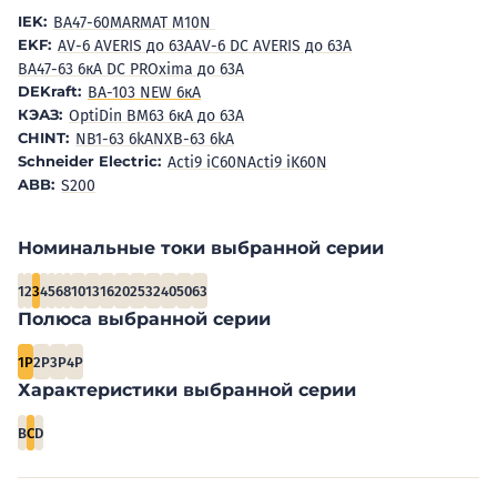
IEK:
BA47-60M
ARMAT M10N
EKF:
AV-6 AVERIS до 63А
AV-6 DC AVERIS до 63А
ВА47-63 6кА DC PROxima до 63А
DEKraft:
ВА-103 NEW 6кА
КЭАЗ:
OptiDin BM63 6кА до 63А
CHINT:
NB1-63 6kA
NXB-63 6kA
Schneider Electric:
Acti9 iC60N
Acti9 iK60N
ABB:
S200
Номинальные токи выбранной серии
1
2
3
4
5
6
8
10
13
16
20
25
32
40
50
63
Полюса выбранной серии
1P
2P
3P
4P
Характеристики выбранной серии
B
C
D