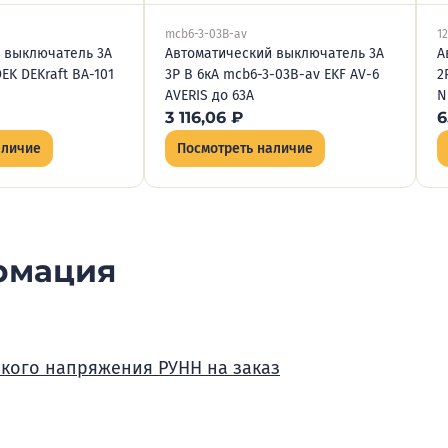
mcb6-3-03B-av
1
 выключатель 3А
Автоматический выключатель 3А
А
DEK DEKraft ВА-101
3P B 6кА mcb6-3-03B-av EKF AV-6
2
AVERIS до 63А
N
3 116,06
₽
6
аличие
Посмотреть наличие
рмация
зкого напряжения РУНН на заказ