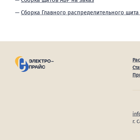
Сборка щитов АВР на заказ
Сборка Главного распределительного щита
Ра
Ста
Пр
inf
г. 