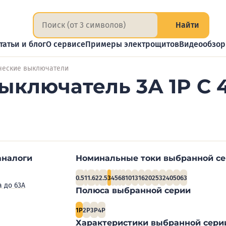
Найти
татьи и блог
О сервисе
Примеры электрощитов
Видеообзо
ческие выключатели
ключатель 3А 1P C 4
аналоги
Номинальные токи выбранной с
0.5
1
1.6
2
2.5
3
4
5
6
8
10
13
16
20
25
32
40
50
63
a до 63А
Полюса выбранной серии
1P
2P
3P
4P
Характеристики выбранной сери