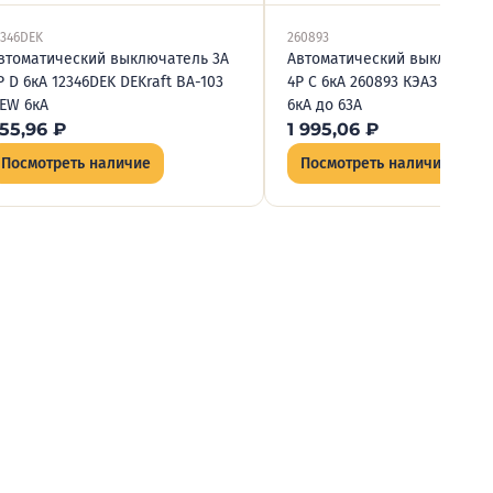
2346DEK
260893
втоматический выключатель 3А
Автоматический выключате
P D 6кА 12346DEK DEKraft ВА-103
4P C 6кА 260893 КЭАЗ OptiDi
EW 6кА
6кА до 63А
55,96
₽
1 995,06
₽
Посмотреть наличие
Посмотреть наличие