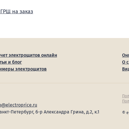
 ГРЩ на заказ
счет электрощитов онлайн
Он
тьи и блог
О 
имеры электрощитов
Ви
Пол
Пол
o@electroprice.ru
Санкт-Петербург, б-р Александра Грина, д.2, к.1
© e