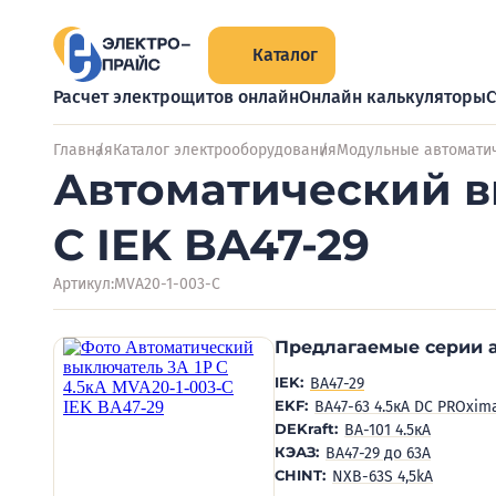
Каталог
Расчет электрощитов онлайн
Онлайн калькуляторы
С
Главная
Каталог электрооборудования
Модульные автомати
Автоматический вы
C IEK BA47-29
Артикул:
MVA20-1-003-C
Предлагаемые серии 
IEK:
BA47-29
EKF:
ВА47-63 4.5кА DC PROxim
DEKraft:
ВА-101 4.5кА
КЭАЗ:
ВА47-29 до 63А
CHINT:
NXB-63S 4,5kA