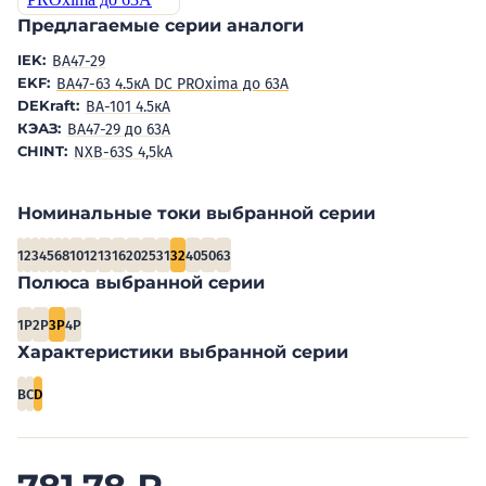
Предлагаемые серии аналоги
IEK:
BA47-29
EKF:
ВА47-63 4.5кА DC PROxima до 63А
DEKraft:
ВА-101 4.5кА
КЭАЗ:
ВА47-29 до 63А
CHINT:
NXB-63S 4,5kA
Номинальные токи выбранной серии
1
2
3
4
5
6
8
10
12
13
16
20
25
31
32
40
50
63
Полюса выбранной серии
1P
2P
3P
4P
Характеристики выбранной серии
B
C
D