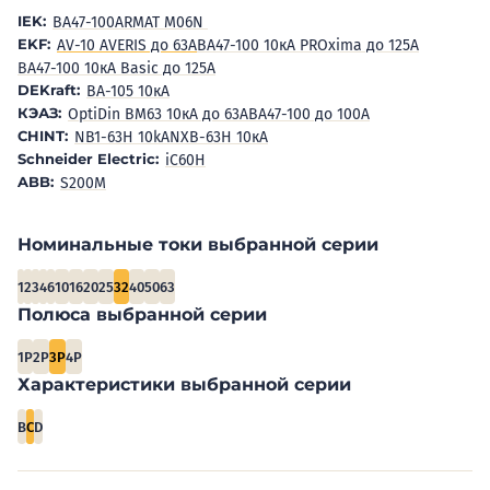
IEK:
BA47-100
ARMAT M06N
EKF:
AV-10 AVERIS до 63А
ВА47-100 10кА PROxima до 125А
ВА47-100 10кА Basic до 125А
DEKraft:
ВА-105 10кА
КЭАЗ:
OptiDin BM63 10кА до 63А
ВА47-100 до 100А
CHINT:
NB1-63H 10kA
NXB-63H 10кА
Schneider Electric:
iC60H
ABB:
S200M
Номинальные токи выбранной серии
1
2
3
4
6
10
16
20
25
32
40
50
63
Полюса выбранной серии
1P
2P
3P
4P
Характеристики выбранной серии
B
C
D