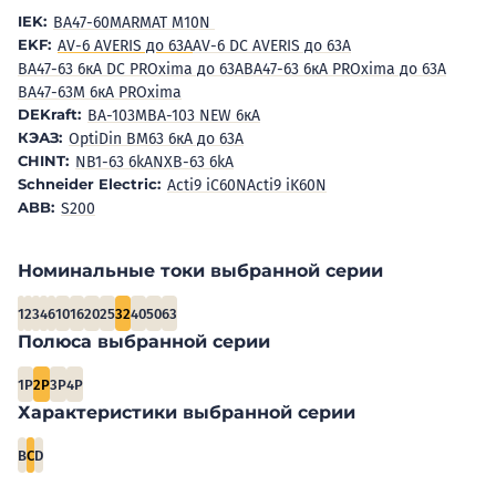
IEK:
BA47-60M
ARMAT M10N
EKF:
AV-6 AVERIS до 63А
AV-6 DC AVERIS до 63А
ВА47-63 6кА DC PROxima до 63А
ВА47-63 6кА PROxima до 63А
ВА47-63М 6кА PROxima
DEKraft:
ВА-103M
ВА-103 NEW 6кА
КЭАЗ:
OptiDin BM63 6кА до 63А
CHINT:
NB1-63 6kA
NXB-63 6kA
Schneider Electric:
Acti9 iC60N
Acti9 iK60N
ABB:
S200
Номинальные токи выбранной серии
1
2
3
4
6
10
16
20
25
32
40
50
63
Полюса выбранной серии
1P
2P
3P
4P
Характеристики выбранной серии
B
C
D