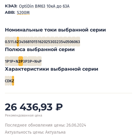
КЭАЗ:
OptiDin BM63 10кА до 63А
ABB:
S200M
Номинальные токи выбранной серии
0.5
1
1.6
2
3
4
5
6
8
10
15
16
20
25
30
32
35
40
50
60
63
Полюса выбранной серии
1P
1P+N
2P
3P
3P+N
4P
Характеристики выбранной серии
C
D
K
Z
26 436,93
₽
Рекомендованная цена
Последнее обновления цены: 26.06.2024
Актуальность цены: Актуальна