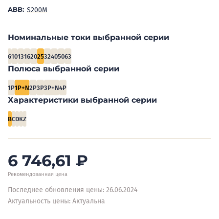
ABB:
S200M
Номинальные токи выбранной серии
6
10
13
16
20
25
32
40
50
63
Полюса выбранной серии
1P
1P+N
2P
3P
3P+N
4P
Характеристики выбранной серии
B
C
D
K
Z
6 746,61
₽
Рекомендованная цена
Последнее обновления цены: 26.06.2024
Актуальность цены: Актуальна