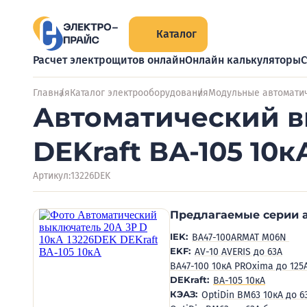
Каталог
Расчет электрощитов онлайн
Онлайн калькуляторы
С
Главная
Каталог электрооборудования
Модульные автомати
Автоматический в
DEKraft ВА-105 10к
Артикул:
13226DEK
Предлагаемые серии 
IEK:
BA47-100
ARMAT M06N
EKF:
AV-10 AVERIS до 63А
ВА47-100 10кА PROxima до 125
DEKraft:
ВА-105 10кА
КЭАЗ:
OptiDin BM63 10кА до 6