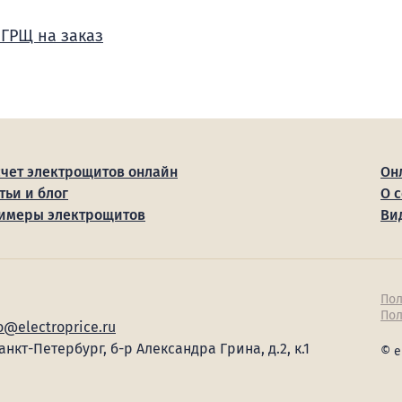
 ГРЩ на заказ
счет электрощитов онлайн
Он
тьи и блог
О 
имеры электрощитов
Ви
Пол
Пол
o@electroprice.ru
Санкт-Петербург, б-р Александра Грина, д.2, к.1
© e