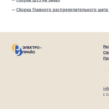
Сборка ШУЗ на заказ
Сборка Главного распределительного щита
Ра
Ста
Пр
inf
г. 