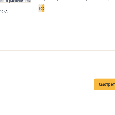
ового расцепителя
B
C
D
10кА
щитов
Смотрет
тов и подписывайтесь на Telegram-