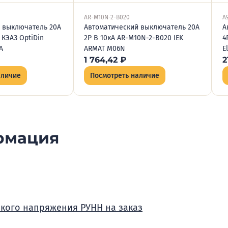
AR-M10N-2-B020
A
 выключатель 20А
Автоматический выключатель 20А
А
 КЭАЗ OptiDin
2P B 10кА AR-M10N-2-B020 IEK
4
А
ARMAT M06N
E
1 764,42
₽
2
аличие
Посмотреть наличие
рмация
зкого напряжения РУНН на заказ