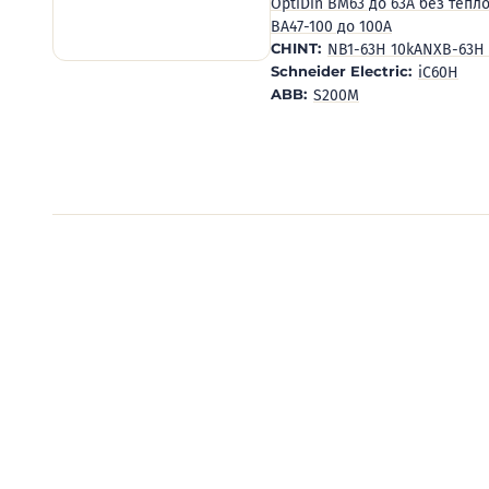
OptiDin BM63 до 63А без тепл
ВА47-100 до 100А
CHINT:
NB1-63H 10kA
NXB-63H 
Schneider Electric:
iC60H
ABB:
S200M
Видеообзоры электро
Смотрите видеообзоры готовых электрощи
канал о рынке электрики.