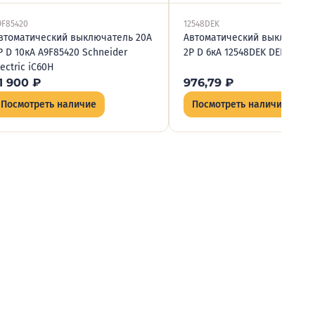
9F85420
12548DEK
втоматический выключатель 20А
Автоматический выключате
P D 10кА A9F85420 Schneider
2P D 6кА 12548DEK DEKraft В
lectric iC60H
1 900
₽
976,79
₽
Посмотреть наличие
Посмотреть наличие