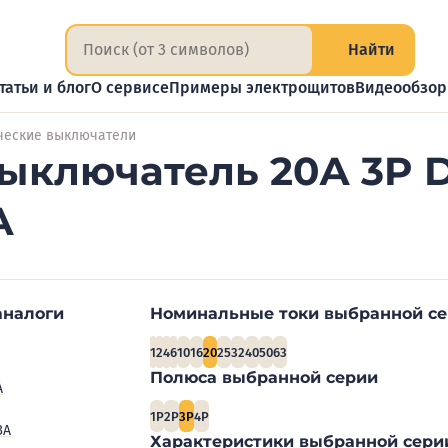
Найти
татьи и блог
О сервисе
Примеры электрощитов
Видеообзо
ческие выключатели
ыключатель 20А 3P D
А
аналоги
Номинальные токи выбранной с
1
2
4
6
10
16
20
25
32
40
50
63
Полюса выбранной серии
А
1P
2P
3P
4P
3А
Характеристики выбранной сери