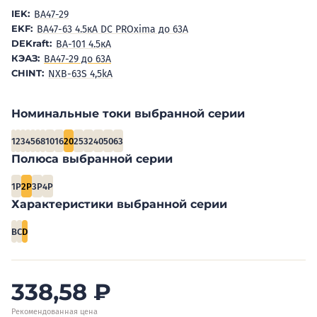
IEK:
BA47-29
EKF:
ВА47-63 4.5кА DC PROxima до 63А
DEKraft:
ВА-101 4.5кА
КЭАЗ:
ВА47-29 до 63А
CHINT:
NXB-63S 4,5kA
Номинальные токи выбранной серии
1
2
3
4
5
6
8
10
16
20
25
32
40
50
63
Полюса выбранной серии
1P
2P
3P
4P
Характеристики выбранной серии
B
C
D
338,58
₽
Рекомендованная цена