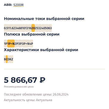
ABB:
S200M
Номинальные токи выбранной серии
0.5
1
1.6
2
3
4
6
8
10
13
16
20
25
32
40
50
63
Полюса выбранной серии
1P
1P+N
2P
3P
3P+N
4P
Характеристики выбранной серии
B
C
D
K
Z
5 866,67
₽
Рекомендованная цена
Последнее обновления цены: 26.06.2024
Актуальность цены: Актуальна