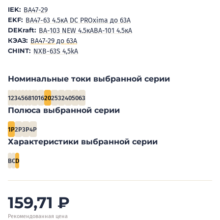
IEK:
BA47-29
EKF:
ВА47-63 4.5кА DC PROxima до 63А
DEKraft:
ВА-103 NEW 4.5кА
ВА-101 4.5кА
КЭАЗ:
ВА47-29 до 63А
CHINT:
NXB-63S 4,5kA
Номинальные токи выбранной серии
1
2
3
4
5
6
8
10
16
20
25
32
40
50
63
Полюса выбранной серии
1P
2P
3P
4P
Характеристики выбранной серии
B
C
D
159,71
₽
Рекомендованная цена