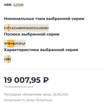
ABB:
S200M
Номинальные токи выбранной серии
0.5
1
1.6
2
3
4
6
8
10
16
20
25
32
40
50
63
Полюса выбранной серии
1P
1P+N
2P
3P
4P
Характеристики выбранной серии
C
D
K
Z
19 007,95
₽
Рекомендованная цена
Последнее обновления цены: 26.06.2024
Актуальность цены: Актуальна